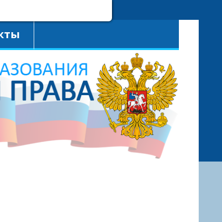
A
Цветовая схема:
A
A
A
кты