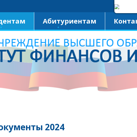
A
Изображения:
Размер шрифта:
Вкл
Выкл
A
дентам
Абитуриентам
Конта
окументы 2024