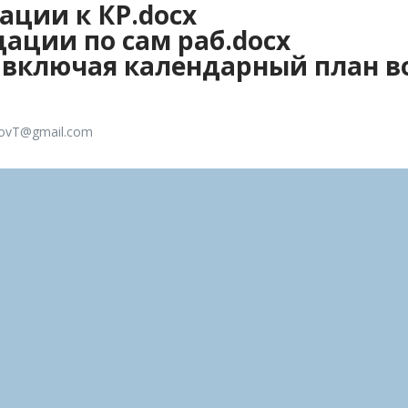
ации к КР.docx
ации по сам раб.docx
 включая календарный план в
kovT@gmail.com