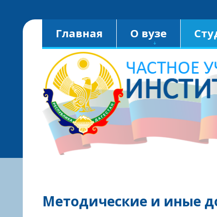
Версия для слабовидящих:
A
Главная
О вузе
Сту
Методические и иные д